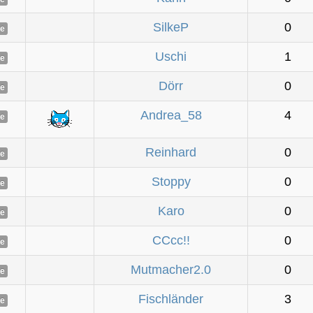
SilkeP
0
ne
Uschi
1
ne
Dörr
0
ne
Andrea_58
4
ne
Reinhard
0
ne
Stoppy
0
ne
Karo
0
ne
CCcc!!
0
ne
Mutmacher2.0
0
ne
Fischländer
3
ne