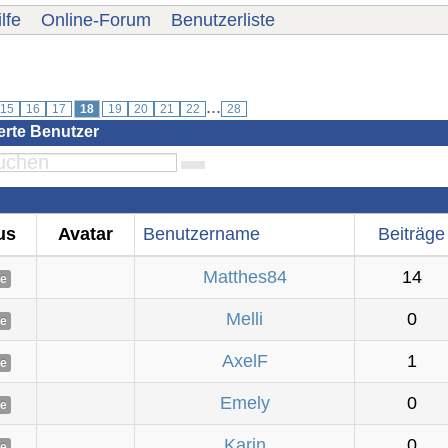
lfe
Online-Forum
Benutzerliste
...
15
16
17
18
19
20
21
22
28
ierte Benutzer
us
Avatar
Benutzername
Beiträge
Matthes84
14
ne
Melli
0
ne
AxelF
1
ne
Emely
0
ne
Karin
0
ne