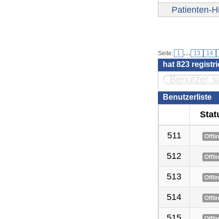
Patienten-Hi
Benutzer
...
Seite:
1
13
14
hat
823
registr
Benutzerliste
Stat
511
Offli
512
Offli
513
Offli
514
Offli
515
Offli