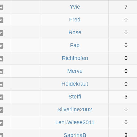
Yvie
7
ne
Fred
0
ne
Rose
0
ne
Fab
0
ne
Richthofen
0
ne
Merve
0
ne
Heidekraut
0
ne
Steffi
3
ne
Silverline2002
0
ne
Leni.Wiese2011
0
ne
SabrinaB
3
ne