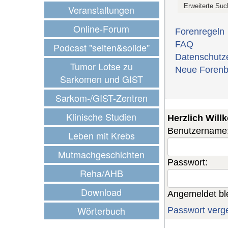
Veranstaltungen
Online-Forum
Forenregeln
FAQ
Podcast "selten&solide"
Datenschutz
Tumor Lotse zu
Neue Forenb
Sarkomen und GIST
Sarkom-/GIST-Zentren
Klinische Studien
Herzlich Wil
Benutzername
Leben mit Krebs
Mutmachgeschichten
Passwort:
Reha/AHB
Download
Angemeldet bl
Wörterbuch
Passwort verg