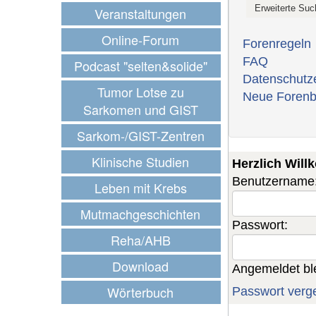
Veranstaltungen
Online-Forum
Forenregeln
FAQ
Podcast "selten&solide"
Datenschutz
Tumor Lotse zu
Neue Forenb
Sarkomen und GIST
Sarkom-/GIST-Zentren
Klinische Studien
Herzlich Wil
Benutzername
Leben mit Krebs
Mutmachgeschichten
Passwort:
Reha/AHB
Download
Angemeldet bl
Wörterbuch
Passwort verg