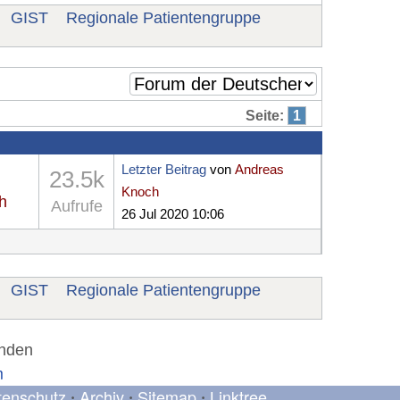
GIST
Regionale Patientengruppe
Seite:
1
Letzter Beitrag
von
Andreas
23.5k
Knoch
h
Aufrufe
26 Jul 2020 10:06
GIST
Regionale Patientengruppe
unden
m
tenschutz
Archiv
Sitemap
Linktree
•
•
•