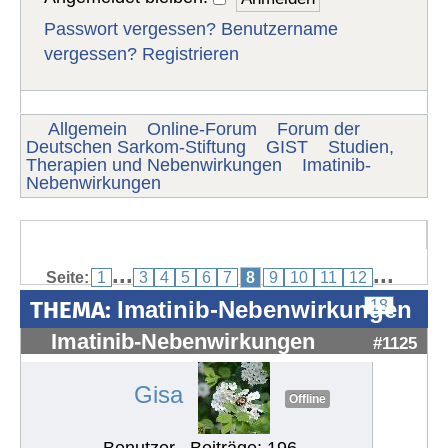
Passwort vergessen?
Benutzername
vergessen?
Registrieren
Allgemein
Online-Forum
Forum der
Deutschen Sarkom-Stiftung
GIST
Studien,
Therapien und Nebenwirkungen
Imatinib-
Nebenwirkungen
...
...
Seite:
1
3
4
5
6
7
8
9
10
11
12
THEMA:
Imatinib-Nebenwirkungen
18
Imatinib-Nebenwirkungen
#1125
Gisa
Offline