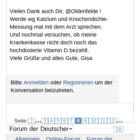
Vielen Dank auch Dir, @Oldenfelde !
Werde wg Kalzium und Knochendichte-
Messung mal mit dem Arzt sprechen.
Und nochmal versuchen, ob meine
Krankenkasse nicht doch noch das
hochdosierte Vitamin D bezahlt.
Viele Grüße und alles Gute, Gisa
Bitte
Anmelden
oder
Registrieren
um der
Konversation beizutreten.
...
...
Seite:
1
3
4
5
6
7
8
9
10
11
12
18
Allgemein
Online-Forum
Forum der