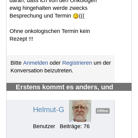
daran, dass ich von den Onkologen
ewig hingehalten werde zwecks
Besprechung und Termin
(((
Ohne onkologischen Termin kein
Rezept !!!
Bitte
Anmelden
oder
Registrieren
um der
Konversation beizutreten.
Erstens kommt es anders, und
zweitens als man denkt.
#1214
Helmut-G
Offline
Benutzer
Beiträge: 76