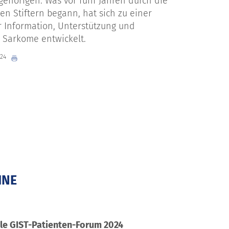
ehörigen. Was vor fünf Jahren durch die
ten Stiftern begann, hat sich zu einer
r Information, Unterstützung und
 Sarkome entwickelt.
024
INE
ale GIST-Patienten-Forum 2024