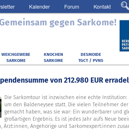
letter
Kalender
Forum
Kontakt
: Gemeinsam gegen Sarkome!
WEICHGEWEBE
KNOCHEN
DESMOIDE
SARKOME
SARKOME
TGCT / PVNS
pendensumme von 212.980 EUR erradelt
Die Sarkomtour ist inzwischen eine echte Institution:
um den Baldeneysee statt. Die vielen Teilnehmer der
gemacht haben, was sie war: Ein wunderbarer und gle
großartigen Ergebnis. Es ist jedes Jahr aufs Neue be
n, Ärzt:innen, Angehörige und Sarkomexpert:innen zu