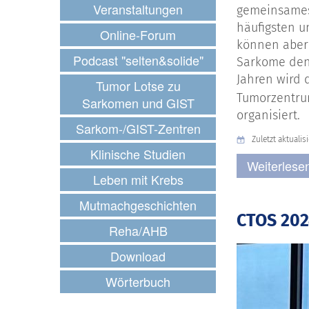
Veranstaltungen
gemeinsames
häufigsten u
Online-Forum
können aber 
Podcast "selten&solide"
Sarkome denn
Jahren wird 
Tumor Lotse zu
Tumorzentru
Sarkomen und GIST
organisiert.
Sarkom-/GIST-Zentren
Zuletzt aktualis
Klinische Studien
Weiterlesen
Leben mit Krebs
Mutmachgeschichten
CTOS 202
Reha/AHB
Download
Wörterbuch