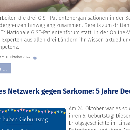
arbeiten die drei GIST-Patientenorganisationen in der S
ndergrenzen hinweg eng zusammen. Bereits zum dritte
e
TriNationale
GIST-Patientenforum
statt. In der Online
 Experten aus allen drei Ländern ihr Wissen aktuell un
mpetenz.
iert: 31. Oktober 2024
 ...
kes Netzwerk gegen Sarkome: 5 Jahre D
Am 24. Oktober war es
so
ihren 5. Geburtstag! Dies
Erfolgsgeschichte im Eins