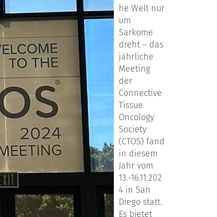
he Welt nur
um
Sarkome
dreht – das
jährliche
Meeting
der
Connective
Tissue
Oncology
Society
(CTOS) fand
in diesem
Jahr vom
13.-16.11.202
4 in San
Diego statt.
Es bietet