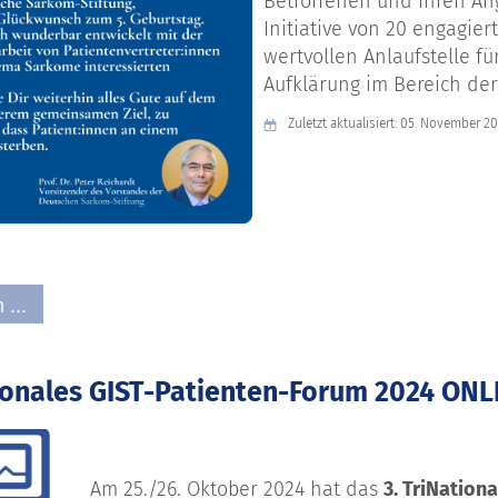
Betroffenen und ihren Ang
Initiative von 20 engagier
wertvollen
Anlaufstelle fü
Aufklärung im Bereich der
Zuletzt aktualisiert: 05. November 2
 ...
tionales GIST-Patienten-Forum 2024 ONL
Am 25./26. Oktober 2024 hat das
3. TriNation