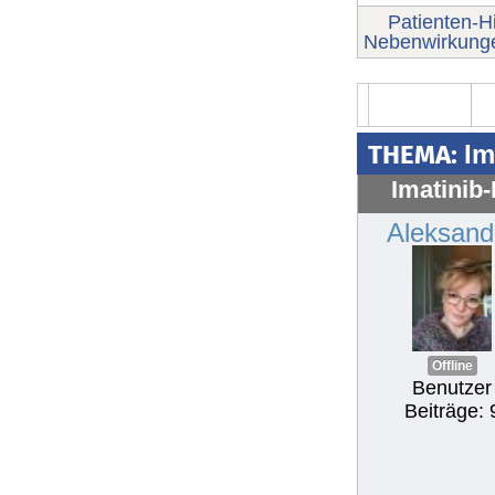
Patienten-Hi
Nebenwirkung
THEMA:
Im
Imatinib
Aleksand
Offline
Benutzer
Beiträge: 