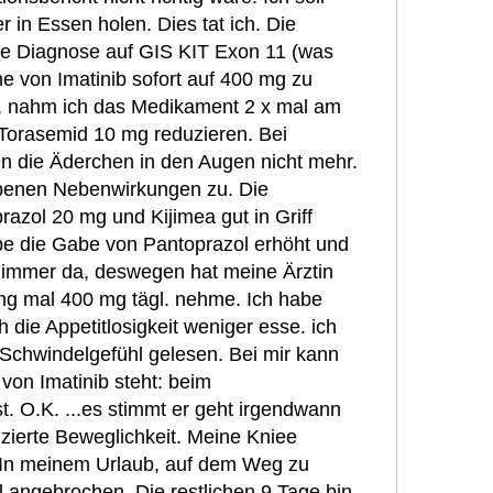
 in Essen holen. Dies tat ich. Die
 die Diagnose auf GIS KIT Exon 11 (was
e von Imatinib sofort auf 400 mg zu
, nahm ich das Medikament 2 x mal am
 Torasemid 10 mg reduzieren. Bei
n die Äderchen in den Augen nicht mehr.
ebenen Nebenwirkungen zu. Die
razol 20 mg und Kijimea gut in Griff
be die Gabe von Pantoprazol erhöht und
d immer da, deswegen hat meine Ärztin
g mal 400 mg tägl. nehme. Ich habe
ie Appetitlosigkeit weniger esse. ich
 Schwindelgefühl gelesen. Bei mir kann
von Imatinib steht: beim
t. O.K. ...es stimmt er geht irgendwann
uzierte Beweglichkeit. Meine Kniee
. In meinem Urlaub, auf dem Weg zu
 angebrochen. Die restlichen 9 Tage bin