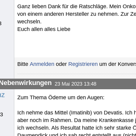
Ganz lieben Dank für die Ratschläge. Mein Onko
von einem anderen Hersteller zu nehmen. Zur Z
wechseln.
3
Euch allen alles Liebe
Bitte
Anmelden
oder
Registrieren
um der Konvers
-Nebenwirkungen
23 Mai 2023 13:48
nz
Zum Thema Ödeme um den Augen:
Ich nehme das Mittel (Imatinib) von Devatis. I
23
aber noch im Rahmen. Da meine Krankenkasse je
ich wechseln. Als Resultat hatte ich sehr star
Daumendick und ich sah recht entstellt aus (nic