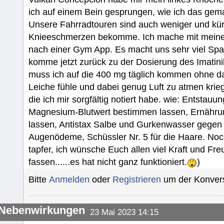
ich auf einem Bein gesprungen, wie ich das gema
Unsere Fahrradtouren sind auch weniger und kür
Knieeschmerzen bekomme. Ich mache mit meine
nach einer Gym App. Es macht uns sehr viel Spa
komme jetzt zurück zu der Dosierung des Imatinib
muss ich auf die 400 mg täglich kommen ohne da
Leiche fühle und dabei genug Luft zu atmen krieg
die ich mir sorgfältig notiert habe. wie: Entsta
Magnesium-Blutwert bestimmen lassen, Ernähru
lassen, Antistax Salbe und Gurkenwasser gegen
Augenödeme, Schüssler Nr. 5 für die Haare. Noch
tapfer, ich wünsche Euch allen viel Kraft und Fr
fassen......es hat nicht ganz funktioniert.
)
Bitte
Anmelden
oder
Registrieren
um der Konvers
-Nebenwirkungen
23 Mai 2023 14:15