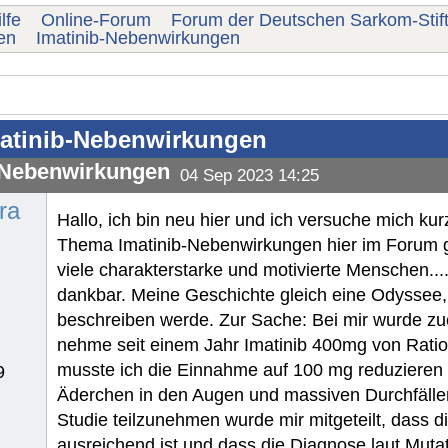
lfe
Online-Forum
Forum der Deutschen Sarkom-Stif
en
Imatinib-Nebenwirkungen
atinib-Nebenwirkungen
-Nebenwirkungen
04 Sep 2023 14:25
ra
Hallo, ich bin neu hier und ich versuche mich kur
Thema Imatinib-Nebenwirkungen hier im Forum ge
viele charakterstarke und motivierte Menschen...
dankbar. Meine Geschichte gleich eine Odyssee, 
beschreiben werde. Zur Sache: Bei mir wurde zuer
nehme seit einem Jahr Imatinib 400mg von Rati
musste ich die Einnahme auf 100 mg reduzieren
9
Äderchen in den Augen und massiven Durchfälle
Studie teilzunehmen wurde mir mitgeteilt, dass 
ausreichend ist und dass die Diagnose laut Mutatio