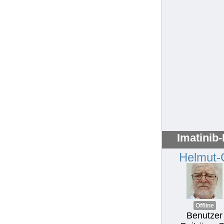
Imatinib
Helmut-
Offline
Benutzer