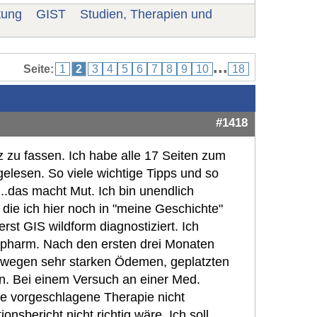
tung
GIST
Studien, Therapien und
...
Seite:
1
2
3
4
5
6
7
8
9
10
18
#1418
z zu fassen. Ich habe alle 17 Seiten zum
lesen. So viele wichtige Tipps und so
...das macht Mut. Ich bin unendlich
die ich hier noch in "meine Geschichte"
st GIS wildform diagnostiziert. Ich
opharm. Nach den ersten drei Monaten
 wegen sehr starken Ödemen, geplatzten
n. Bei einem Versuch an einer Med.
die vorgeschlagene Therapie nicht
nsbericht nicht richtig wäre. Ich soll