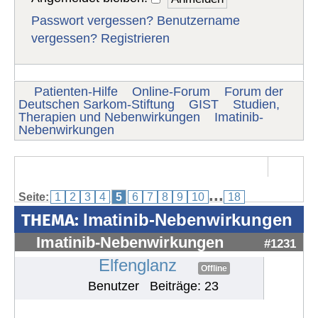
Passwort vergessen?
Benutzername
vergessen?
Registrieren
Patienten-Hilfe
Online-Forum
Forum der
Deutschen Sarkom-Stiftung
GIST
Studien,
Therapien und Nebenwirkungen
Imatinib-
Nebenwirkungen
...
Seite:
1
2
3
4
5
6
7
8
9
10
18
THEMA:
Imatinib-Nebenwirkungen
Imatinib-Nebenwirkungen
#1231
Elfenglanz
Offline
Benutzer
Beiträge: 23