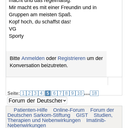
macht und das regelmäßig.
Mir macht es mit einer Freundin und in
Gruppen am meisten Spaß.
Kopf hoch, du schaffst das!
VG
Sporty
Bitte
Anmelden
oder
Registrieren
um der
Konversation beizutreten.
...
Seite:
1
2
3
4
5
6
7
8
9
10
18
Patienten-Hilfe
Online-Forum
Forum der
Deutschen Sarkom-Stiftung
GIST
Studien,
Therapien und Nebenwirkungen
Imatinib-
Nebenwirkungen