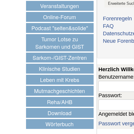
Veranstaltungen
Online-Forum
Forenregeln
FAQ
Podcast "selten&solide"
Datenschutz
Tumor Lotse zu
Neue Forenb
Sarkomen und GIST
Sarkom-/GIST-Zentren
Klinische Studien
Herzlich Wil
Benutzername
Leben mit Krebs
Mutmachgeschichten
Passwort:
Reha/AHB
Download
Angemeldet bl
Wörterbuch
Passwort verg