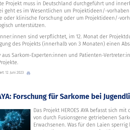
te Projekt muss in Deutschland durchgeführt und inne
i geht es im Wesentlichen um Projektideen/-vorhaben
le oder klinische Forschung oder um Projektideen/-vo
gisch unterstützen.
nner:innen sind verpflichtet, im 12. Monat der Projektd
ung des Projekts (innerhalb von 3 Monaten) einen Absc
y aus Sarkom-Experten:innen und Patienten-Vertreter:
rojekte.
ert: 12. Juni 2023
YA: Forschung für Sarkome bei Jugendl
Das Projekt HEROES AYA befasst sich mit 
von durch Fusionsgene getriebenen Sar
Erwachsenen. Was für den Laien sperrig k