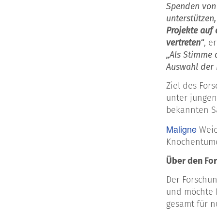
Spenden von 
unterstützen
Projekte auf 
vertreten
“
, e
„Als Stimme 
Auswahl der P
Ziel des For
unter jungen
bekannten Sa
Maligne
Weic
Knochentumo
Über den For
Der Forschun
und möchte I
gesamt für nu