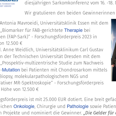
diesjährigen Sarkomkonferenz vom 16. -18. M
Wir gratulieren den beiden Gewinnerinnen 
-Antonia Mavroeidi, Universitätsklinik Essen mit dem
Therapie
 „Biomarker für FAB-gerichtete
bei
n (FAP-Sark)“ - Forschungsförderpreis 2023 in
on 12.500 €
. Anne Weidlich, Universitätsklinikum Carl Gustav
an der Technischen Universität Dresden mit dem
 „Prospektiv-multizentrische Studie zum Nachweis
Mutation
-
bei Patienten mit Chondrosarkom mittels
 Biopsy, molekularpathologischem NGS und
ativer MR-Spektroskopie“ - Forschungsförderpreis
 Höhe von 12.500 €
gsförderpreis ist mit 25.000 EUR dotiert. Eine breit ge
Onkologie
Pathologie
eichen
, Chirurgie und
sowie Patient
n Projekte und nominiert die Gewinner.
„Die Gelder fü