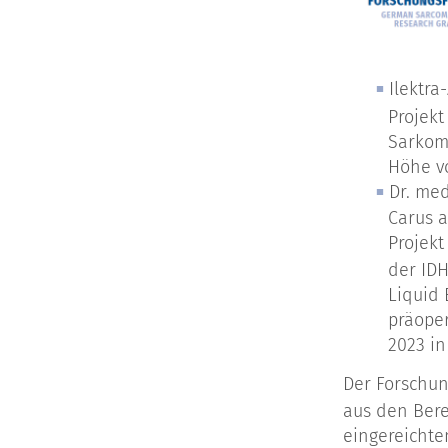
Ilektra
Projekt
Sarkome
Höhe v
Dr. med
Carus 
Projekt
der IDH
Liquid
präoper
2023 in
Der Forschun
aus den Ber
eingereichte