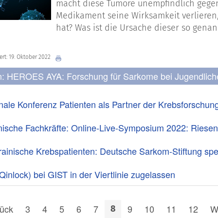
macht diese Tumore unempfindlich gege
Medikament seine Wirksamkeit verlieren
hat? Was ist die Ursache dieser so gen
iert: 19. Oktober 2022
n: HEROES AYA: Forschung für Sarkome bei Jugendlic
onale Konferenz Patienten als Partner der Krebsforschu
nische Fachkräfte: Online-Live-Symposium 2022: Riese
ukrainische Krebspatienten: Deutsche Sarkom-Stiftung sp
(Qinlock) bei GIST in der Viertlinie zugelassen
ück
3
4
5
6
7
9
10
11
12
W
8