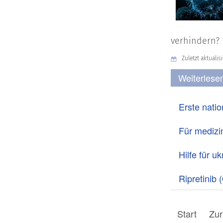
verhindern?
Zuletzt aktualis
Weiterlese
Erste nati
Für medizi
Hilfe für 
Ripretinib 
Start
Zur