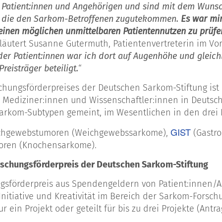
Patient:innen und Angehörigen und sind mit dem Wunsch
, die den Sarkom-Betroffenen zugutekommen.
Es
war mir
einen möglichen unmittelbaren Patientennutzen zu prüfen
rläutert Susanne Gutermuth, Patientenvertreterin im V
der Patient:innen war ich dort auf Augenhöhe und gleich
reisträger beteiligt.
“
schungsförderpreises der Deutschen Sarkom-Stiftung is
 Mediziner:innen und Wissen­schaftler:innen in Deutsc
rkom-Subtypen gemeint, im Wesentlichen in den drei 
GIST
hgewebstumoren (Weichgewebssarkome),
(Gastro
ren (Knochensarkome).
schungsförderpreis der Deutschen Sarkom-Stiftung
gsförderpreis aus Spendengeldern von Patient:innen/An
nitiative und Kreativität im Bereich der Sarkom-Forsch
r ein Projekt oder geteilt für bis zu drei Projekte (Ant