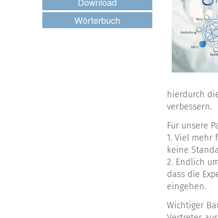
Download
Wörterbuch
hierdurch di
verbessern.
Für unsere P
1. Viel mehr
keine Standa
2. Endlich um
dass die Exp
eingehen.
Wichtiger Ba
Vertreter aus