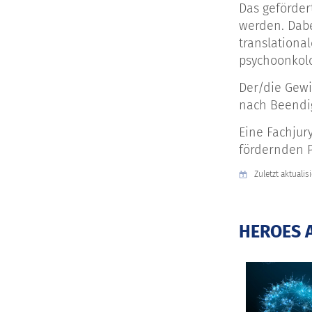
Das geförder
werden. Dabe
translationa
psychoonkolo
Der/die Gewi
nach Beendig
Eine Fachjur
fördernden P
Zuletzt aktualisi
HEROES A