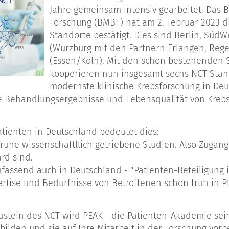
Jahre gemeinsam intensiv gearbeitet. Das 
Forschung (BMBF) hat am 2. Februar 2023 d
Standorte bestätigt. Dies sind Berlin, Süd
(Würzburg mit den Partnern Erlangen, Reg
(Essen/Köln). Mit den schon bestehenden 
kooperieren nun insgesamt sechs NCT-Stan
modernste klinische Krebsforschung in De
e Behandlungsergebnisse und Lebensqualität von Krebs
atienten in Deutschland bedeutet dies:
 frühe wissenschaftllich getriebene Studien. Also Zugan
rd sind.
fassend auch in Deutschland - "Patienten-Beteiligung in
ertise und Bedürfnisse von Betroffenen schon früh in
ustein des NCT wird PEAK - die Patienten-Akademie sein
bilden und sie auf Ihre Mitarbeit in der Forschung vorb